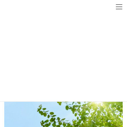
コ
ナ
ン
ビ
テ
ゲ
ン
ー
スタッフ紹介
ツ
シ
へ
ョ
ス
ン
HOME
会社案内
スタッフ紹介
キ
に
ッ
移
プ
動